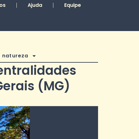
tos
Ajuda
Equipe
 natureza
entralidades
 Gerais (MG)