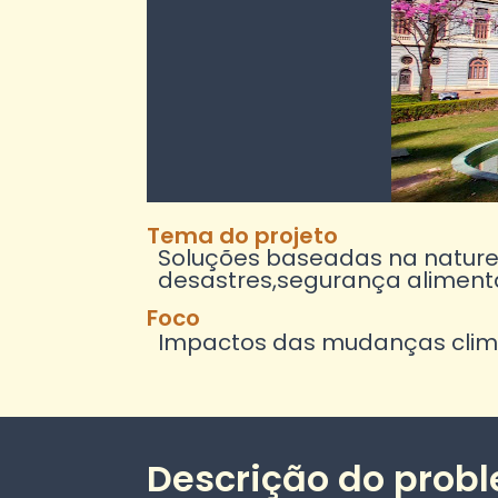
Tema do projeto
Soluções baseadas na naturez
desastres,segurança alimenta
Foco
Impactos das mudanças climát
Descrição do prob