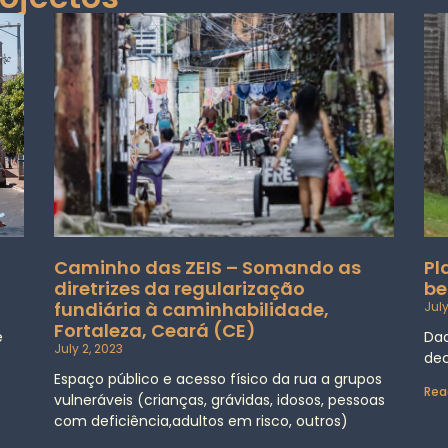
Caminho das ZEIS – Somando as
Pl
diretrizes da regularização
be
fundiária à caminhabilidade,
July
Fortaleza, Ceará (CE)
e
Dad
July 2, 2023
dec
Espaço público e acesso físico da rua a grupos
Rea
vulneráveis (crianças, grávidas, idosos, pessoas
com deficiência,adultos em risco, outros)