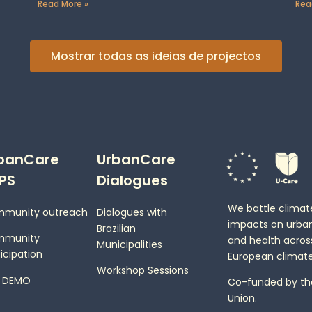
Read More »
Rea
Mostrar todas as ideias de projectos
banCare
UrbanCare
PS
Dialogues
We battle clima
munity outreach
Dialogues with
impacts on urba
Brazilian
mmunity
and health across
Municipalities
icipation
European climate
Workshop Sessions
 DEMO
Co-funded by th
Union.