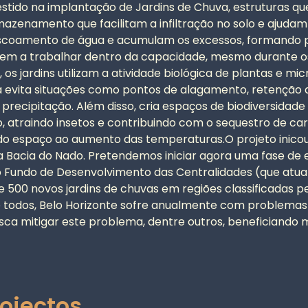
vestido na implantação de Jardins de Chuva, estruturas 
azenamento que facilitam a infiltração no solo e ajudam
escoamento de água e acumulam os excessos, formando p
nagem a trabalhar dentro da capacidade, mesmo durante 
os jardins utilizam a atividade biológica de plantas e m
tiva evita situações como pontos de alagamento, retenção
recipitação. Além disso, cria espaços de biodiversidade
, atraindo insetos e contribuindo com o sequestro de ca
o espaço ao aumento das temperaturas.O projeto inicou
a Bacia do Nado. Pretendemos iniciar agora uma fase de e
ndo o Fundo de Desenvolvimento das Centralidades (que 
 500 novos jardins de chuvas em regiões classificadas p
todos, Belo Horizonte sofre anualmente com problemas 
sca mitigar este problema, dentre outros, beneficiando m
rojectos