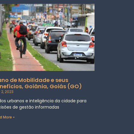
ano de Mobilidade e seus
nefícios, Goiânia, Goiás (GO)
 2, 2023
os urbanos e inteligência da cidade para
isões de gestão informadas
d More »