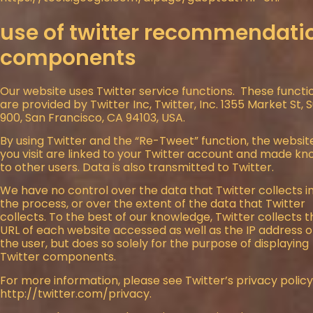
use of twitter recommendati
components
Our website uses Twitter service functions. These functi
are provided by Twitter Inc, Twitter, Inc. 1355 Market St, S
900, San Francisco, CA 94103, USA.
By using Twitter and the “Re-Tweet” function, the websit
you visit are linked to your Twitter account and made k
to other users. Data is also transmitted to Twitter.
We have no control over the data that Twitter collects i
the process, or over the extent of the data that Twitter
collects. To the best of our knowledge, Twitter collects t
URL of each website accessed as well as the IP address o
the user, but does so solely for the purpose of displaying
Twitter components.
For more information, please see Twitter’s privacy policy
http://twitter.com/privacy.