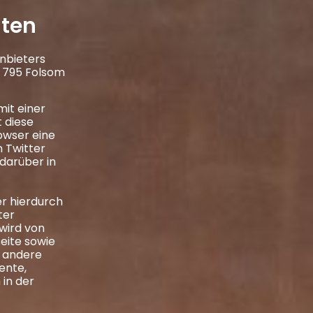
ten
nbieters
., 795 Folsom
mit einer
 diese
owser eine
 Twitter
darüber in
er hierdurch
ter
wird von
eite sowie
r andere
ente,
 in der