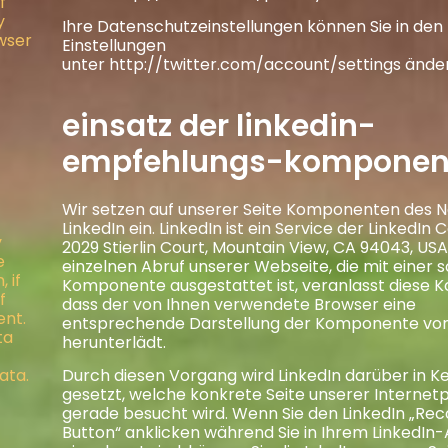
f
y
Ihre Datenschutzeinstellungen können Sie in den
owser
Einstellungen
unter
http://twitter.com/account/settings
änder
einsatz der linkedin-
empfehlungs-komponen
Wir setzen auf unserer Seite Komponenten des 
LinkedIn ein. LinkedIn ist ein Service der LinkedIn 
y
2029 Stierlin Court, Mountain View, CA 94043, USA
e
einzelnen Abruf unserer Webseite, die mit einer 
 if
Komponente ausgestattet ist, veranlasst diese
f
dass der von Ihnen verwendete Browser eine
ent.
entsprechende Darstellung der Komponente von
ta
herunterlädt.
ata.
Durch diesen Vorgang wird LinkedIn darüber in K
gesetzt, welche konkrete Seite unserer Internet
gerade besucht wird. Wenn Sie den LinkedIn „
Button“ anklicken während Sie in Ihrem LinkedIn