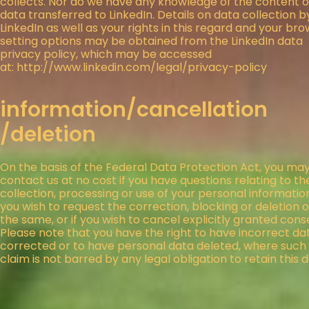
collects. Nor do we have any knowledge of the content o
data transferred to LinkedIn. Details on data collection b
LinkedIn as well as your rights in this regard and your br
setting options may be obtained from the LinkedIn data
privacy policy, which may be accessed
at:
http://www.linkedin.com/legal/privacy-policy
information/cancellation
/deletion
On the basis of the Federal Data Protection Act, you ma
contact us at no cost if you have questions relating to th
collection, processing or use of your personal information,
you wish to request the correction, blocking or deletion o
the same, or if you wish to cancel explicitly granted cons
Please note that you have the right to have incorrect da
corrected or to have personal data deleted, where such
claim is not barred by any legal obligation to retain this d