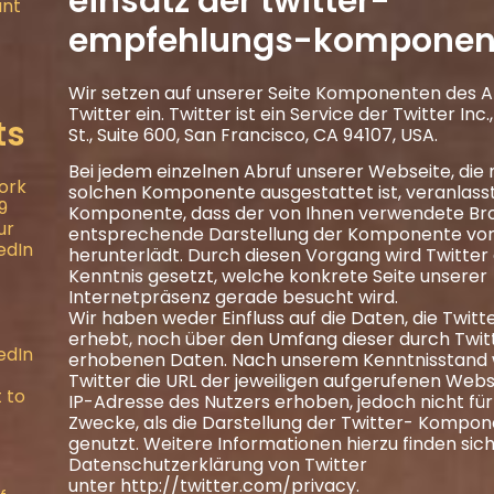
einsatz der twitter-
unt
empfehlungs-komponen
Wir setzen auf unserer Seite Komponenten des A
Twitter ein. Twitter ist ein Service der Twitter Inc
ts
St., Suite 600, San Francisco, CA 94107, USA.
Bei jedem einzelnen Abruf unserer Webseite, die 
ork
solchen Komponente ausgestattet ist, veranlasst
9
Komponente, dass der von Ihnen verwendete Br
ur
entsprechende Darstellung der Komponente von
edIn
herunterlädt. Durch diesen Vorgang wird Twitter 
Kenntnis gesetzt, welche konkrete Seite unserer
Internetpräsenz gerade besucht wird.
Wir haben weder Einfluss auf die Daten, die Twitt
erhebt, noch über den Umfang dieser durch Twit
edIn
erhobenen Daten. Nach unserem Kenntnisstand 
Twitter die URL der jeweiligen aufgerufenen Webs
t to
IP-Adresse des Nutzers erhoben, jedoch nicht fü
Zwecke, als die Darstellung der Twitter- Kompon
genutzt. Weitere Informationen hierzu finden sich
Datenschutzerklärung von Twitter
unter
http://twitter.com/privacy
.