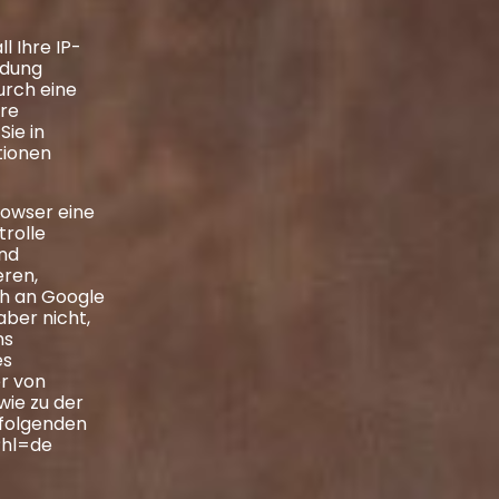
l Ihre IP-
ndung
urch eine
are
Sie in
tionen
rowser eine
rolle
und
eren,
h an Google
aber nicht,
ns
es
r von
wie zu der
hfolgenden
?hl=de