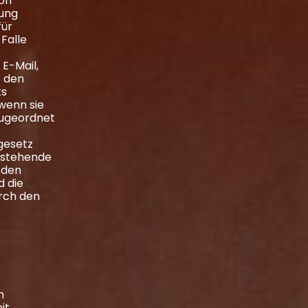
von
zung
für
Falle
E-Mail,
ß den
ts
wenn sie
zugeordnet
gesetz
hstehende
 den
d die
rch den
n
it