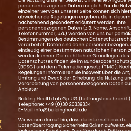
r
Die Nutzung unserer Seite ist ohne eine Angabe 
personenbezogenen Daten möglich. Für die Nut
einzelner Services unserer Seite können sich hier
abweichende Regelungen ergeben, die in diesem 
nachstehend gesondert erläutert werden. Ihre
on
personenbezogenen Daten (z.B. Name, Anschrift, 
,
Telefonnummer, u.ä.) werden von uns nur gemä
Bestimmungen des deutschen Datenschutzrech
verarbeitet. Daten sind dann personenbezogen, 
eindeutig einer bestimmten natürlichen Person 
werden können. Die rechtlichen Grundlagen des
Datenschutzes finden Sie im Bundesdatenschutz
(BDSG) und dem Telemediengesetz (TMG). Nac
l
Regelungen informieren Sie insoweit über die Art,
Umfang und Zweck der Erhebung, die Nutzung un
Verarbeitung von personenbezogenen Daten du
g
Anbieter
Building Health Lab Gp UG (haftungsbeschränkt)
Telephone: +49 (0)30 20339334
E-Mail: info@buildinghealth.de
Wir weisen darauf hin, dass die internetbasierte
t
Datenübertragung Sicherheitslücken aufweist, ei
A
lückenloser Schutz vor Zugriffen durch Dritte som