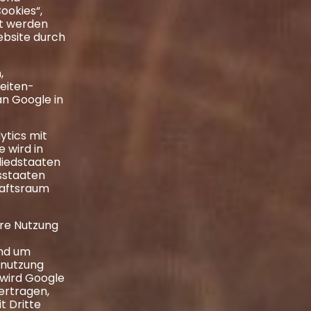
ookies“,
rt werden
ebsite durch
,
seiten-
an Google in
ytics mit
 wird in
liedstaaten
sstaaten
aftsraum
hre Nutzung
und um
tnutzung
 wird Google
ertragen,
t Dritte