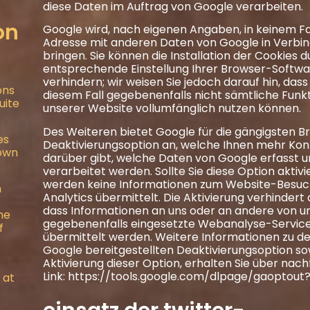
diese Daten im Auftrag von Google verarbeiten.
on
Google wird, nach eigenen Angaben, in keinem Fal
Adresse mit anderen Daten von Google in Verbi
bringen. Sie können die Installation der Cookies d
entsprechende Einstellung Ihrer Browser-Softw
verhindern; wir weisen Sie jedoch darauf hin, dass 
ons
diesem Fall gegebenenfalls nicht sämtliche Funk
uite
unserer Website vollumfänglich nutzen können.
Des Weiteren bietet Google für die gängigsten B
es
Deaktivierungsoption an, welche Ihnen mehr Kont
nown
darüber gibt, welche Daten von Google erfasst 
verarbeitet werden. Sollte Sie diese Option aktivi
werden keine Informationen zum Website-Besuc
n
Analytics übermittelt. Die Aktivierung verhindert 
dass Informationen an uns oder an andere von u
he
gegebenenfalls eingesetzte Webanalyse-Servic
f
übermittelt werden. Weitere Informationen zu de
Google bereitgestellten Deaktivierungsoption so
Aktivierung dieser Option, erhalten Sie über nac
Link:
https://tools.google.com/dlpage/gaoptout
 at