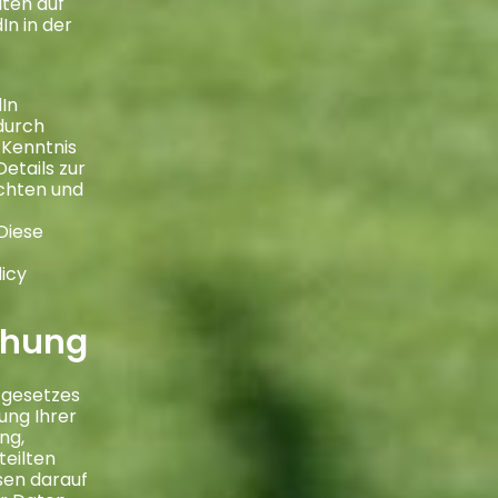
iten auf
In in der
dIn
durch
 Kenntnis
etails zur
chten und
Diese
icy
schung
zgesetzes
ung Ihrer
ng,
teilten
isen darauf