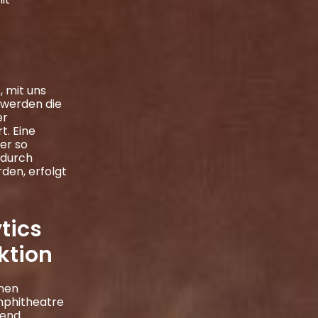
, mit uns
l werden die
er
. Eine
der so
 durch
en, erfolgt
tics
ktion
inen
mphitheatre
gend