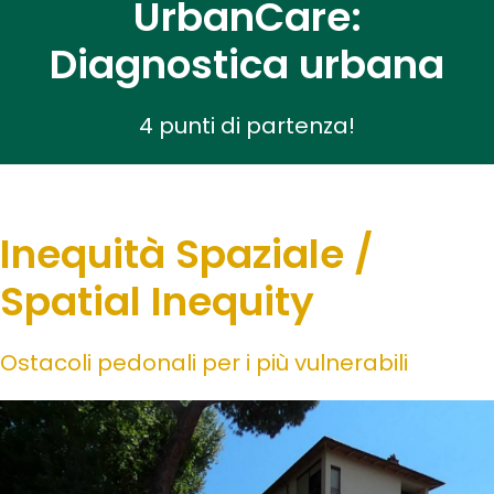
UrbanCare:
Diagnostica urbana
4 punti di partenza!
Inequità Spaziale /
Spatial Inequity
Ostacoli pedonali per i più vulnerabili