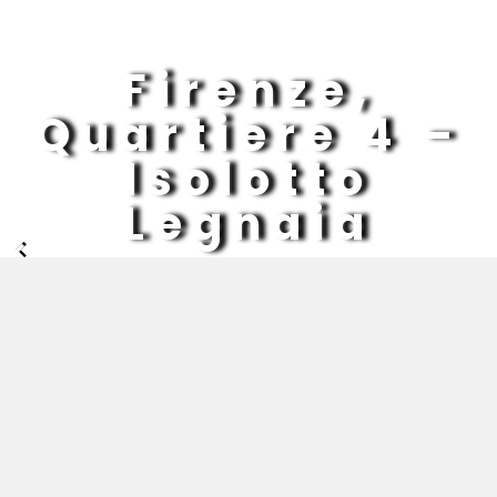
Firenze,
Quartiere 4 –
Isolotto
Legnaia