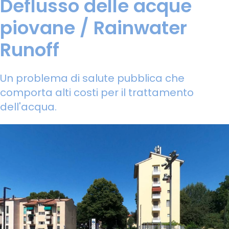
Deflusso delle acque
piovane / Rainwater
Runoff
Un problema di salute pubblica che
comporta alti costi per il trattamento
dell'acqua.